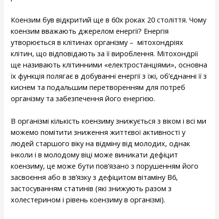
Коензим був відкритий ще в 60х роках 20 століття. Чому
коензим вважають джерелом енергії? Енергія
утворюється в клітинах організму – мітохондріях
клітин, що відповідають за її вироблення. Мітохондрії
ще називають клітинними «електростанціями», основна
їх функція полягає в добуванні енергії з їжі, об’єднанні її з
киснем та подальшим перетворенням для потреб
організму та забезпечення його енергією.
В організмі кількість коензиму знижується з віком і всі ми
можемо помітити зниження життєвої активності у
людей старшого віку на відміну від молодих, однак
інколи і в молодому віці може виникати дефіцит
коензиму, це може бути пов’язано з порушенням його
засвоєння або в зв’язку з дефіцитом вітаміну В6,
застосуванням статинів (які знижують разом з
холестерином і рівень коензиму в організмі).