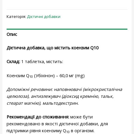
Категорія:
Дієтичні добавки
Опис
Дієтична добавка, що містить коензим Q10
Склад:
1 таблетка, містить:
Коензим Q
(Убіхінон) – 60,0 мг (mg)
10
Допоміжні речовини: наповнювачі (мікрокристалічна
целюлоза), антизлежувач (діоксид кремнію, тальк,
стеарат магнію), мальтодекстрин.
Рекомендації до споживання:
може бути
рекомендовано в якості дієтичної добавки, для
підтримки рівня коензиму Q
в організмі.
10