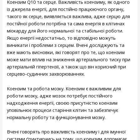
Коензим Q10 та серце. Важливість коензиму, як одного
із джерела енергії, для постійно працюючого органу,
такого як серце, виявляється важлива, адже серцю для
постійної роботи потрібна та сама енергія в клітинах
міокарду для його нормальної та стабільної роботи.
Якщо енергії недостатньо, то відповідно можуть
виникати і проблеми з серцем. Вчені досліджують та
вже мають висновки, які говорят про те, що коензим
може мати вплив на зниження артеріального тиску при
артеріальній гіпертензії, а також що він корисний при
серцево-судинних захворюваннях.
Коензим та робота мозку. Коензим є важливим для
роботи мозку, адже мозок потребує постійного
надходження енергії, своєю присутністю коензим
уповільнює процеси старіння клітин та забезпечує
нормальну роботу та функціонування мозку.
Вчені говорять про важливість коензиму і для імунної
системи ґрунтуючись на тому, що коензим допомагає