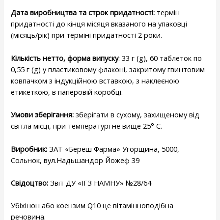
Дата виробництва та строк придатності:
термін
придатності до кінця місяця вказаного на упаковці
(місяць/рік) при терміні придатності 2 роки.
Кількість нетто, форма випуску
: 33 г (g), 60 таблеток по
0,55 г (g) у пластиковому флаконі, закритому гвинтовим
ковпачком з індукційною вставкою, з наклеєною
етикеткою, в паперовій коробці.
Умови зберігання:
зберігати в сухому, захищеному від
світла місці, при температурі не вище 25° С.
Виробник:
ЗАТ «Береш Фарма» Угорщина, 5000,
Сольнок, вул.Надьшандор Йожеф 39
Свідоцтво:
Звіт ДУ «ІГЗ НАМНУ» №28/64
Убіхінон або коензим Q10 це вітамінноподібна
речовина.