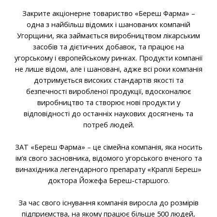
Закрите акціонерне товариство «Береш Фарма» –
одна з найбільш відомих і шанованих компаній
Угорщини, яка займається виробництвом лікарським
засобів та дієтичних добавок, та працює на
угорському і європейському ринках. Продукти компанії
не лише відомі, але і шановані, адже всі роки компанія
дотримується високих стандартів якості та
безпечності виробленої продукції, вдосконалює
виробництво та створює нові продукти у
відповідності до останніх наукових досягнень та
потреб людей.
ЗАТ «Береш Фарма» – це сімейна компанія, яка носить
ім’я свого засновника, відомого угорського вченого та
винахідника легендарного препарату «Краплі Береш»
доктора Йожефа Береш-старшого.
За час свого існування компанія виросла до розмірів
підприємства, на якому працює більше 500 людей,