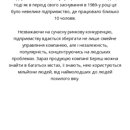
тоді як в період свого заснування в 1989-у році це
було невелике підприємство, де працювало близько
10 чоловік.
Незважаючи на сучасну ринкову конкуренцію,
підприємству вдається зберігати не лише сімейне
управління компанією, але і незалежність,
популярність, концентруючись на людських
проблемах. Зараз продукцію компанії Береш можна
знайти в багатьох містах, її знають, нею користуються
мільйони людей, від наймолодших до людей
похилого віку.