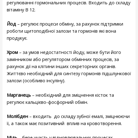
регулюванні гормональних процесів. Входить до складу
вітаміну В 12.
Йод
– регулює процеси обміну, за рахунок підтримки
роботи щитоподібної залози та гормонів які вона
продукує.
Хром
– за умов недостатності йоду, може бути його
замінником або регулятором обмінних процесів, за
рахунок дії на клітини інших секреторних органів.
Життєво необхідний для синтезу гормонів підшлункової
залози (особливо інсуліну).
Марганець
– необхідний для зміцнення кісток та
регулює кальцієво-фосфорний обмін.
Молібден
– входить до складу зубної емалі, зміцнюючи
її, а також має позитивний вплив на кровотворення.
Мідь
– бере участь у відновлювальних процесах