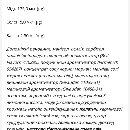
Мідь 175,0 мкг (µg)
Селен 5,0 мкг (µg)
Залізо 2,50 мг (mg)
Допоміжні речовини: манітол, ксиліт, сорбітол,
полівінілпіролідон; вишневий ароматизатор (Bell
Flavors
470285), полуничний ароматизатор (Firmenich
054267), концентрат соку чорної моркви, магнієві солі
жирних кислот (стеарат магнію), мальтодекстрин,
вишневий ароматизатор (Givaudan 11035-31),
малиновий ароматизатор (Givaudan 10458-31),
аспартам, червоний оксид заліза, ацесульфам K,
лимонна кислота, модифікований кукурудзяний
крохмаль натрію октенілсукцинат,
желатин
, кармінової
кислоти алюмінієвий лак, сироп глюкози, цукор,
кукурудзяний крохмаль, Аравійська камідь, діоксид
кремнію,
частково гідрогенізована
соєва олія,