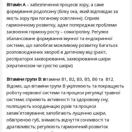
Вітамін А
– забезпечення процесів зору, а саме
формування родопсину (білку ока, який відповідає за
якість зору при поганому освітленні). Сприяє
гармонічному розвитку, адже попереджає проблеми
засвоєння гормону росту – соматропіну. Регулює
збалансоване формування імунної та ендокринної
системи, що запобігає можливому розвитку багатьох
розповсюджених хвороб в дитячому віці (рахіт,
респіраторні захворювання, захворювання шкіри
(кератинозом чи сухістю шкіри)
Вітаміни групи В: в
ітаміни В1, В2, В3, В5, В6 та В12.
Відомо, що вітаміни групи В укріплюють та покращують
роботу нервової системи та процеси регуляції травної
системи; сприяють активності та здоровому сну;
поліпшують координацію рухів та процеси
запам`ятовування; запобігають лущенню шкіри,
обвітреною губ, знімають відчуття сонливості та
дратівливість; регулюють гармонічний розвиток