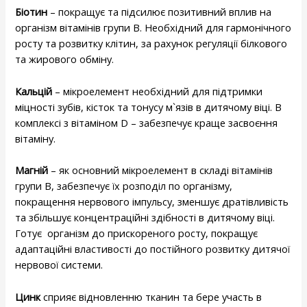
Біотин
– покращує та підсилює позитивний вплив на
організм вітамінів групи В. Необхідний для гармонічного
росту та розвитку клітин, за рахунок регуляції білкового
та жирового обміну.
Кальцій
– мікроелемент необхідний для підтримки
міцності зубів, кісток та тонусу м`язів в дитячому віці. В
комплексі з вітаміном D – забезпечує краще засвоєння
вітаміну.
Магній
– як основний мікроелемент в складі вітамінів
групи В, забезпечує їх розподіл по організму,
покращення нервового імпульсу, зменшує дратівливість
та збільшує концентраційні здібності в дитячому віці.
Готує організм до прискореного росту, покращує
адаптаційні властивості до постійного розвитку дитячої
нервової системи.
Цинк
сприяє відновленню тканин та бере участь в