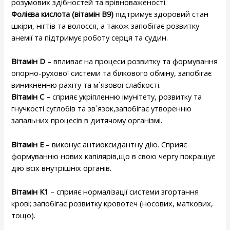
розумових здібностей та врівноваженості.
Фолієва кислота (вітамін В9)
підтримує здоровий стан
шкіри, нігтів та волосся, а також запобігає розвитку
анемії та підтримує роботу серця та судин.
Вітамін
D
– впливає на процеси розвитку та формування
опорно-рухової системи та білкового обміну, запобігає
виникненню рахіту та м`язової слабкості.
Вітамін С –
сприяє укріпленню імунітету, розвитку та
гнучкості суглобів та зв`язок,запобігає утворенню
запальних процесів в дитячому організмі.
Вітамін Е
– виконує антиоксидантну дію. Сприяє
формуванню нових капілярів,що в свою чергу покращує
дію всіх внутрішніх органів.
Вітамін К1
– сприяє нормалізації системи згортання
крові; запобігає розвитку кровотеч (носових, маткових,
тощо).