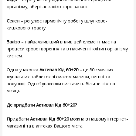
організму, зберігає залізо «про запас».
Селен
– регулює гармонічну роботу шлунково-
кишкового тракту.
Залізо
– найважливіший вплив цей елемент має на
процеси кровотворення та в насиченні клітин організму
киснем.
Одна упаковка
Активал Кід 60+20
– це 80 смачних
жувальних таблеток зі смаком малини, вишні та
полуниці. Однієї упаковки вистачить більше ніж на
місяць.
Де придбати Активал Кід 60+20?
Придбати
Активал Кід 60+20
можна в нашому інтернет-
магазині та в аптеках Вашого міста.