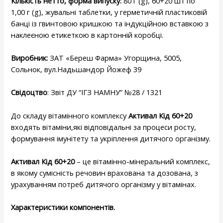
Кількість нетто, форма випуску:
80 г (g),
60+20
шт
по
1,00
г (g), жувальні таблетки, у герметичній пластиковій
банці із гвинтовою кришкою та індукційною вставкою з
наклеєною етикеткою в картонній коробці.
Виробник:
ЗАТ «Береш Фарма» Угорщина, 5005,
Сольнок, вул.Надьшандор Йожеф 39
Свідоцтво
: Звіт ДУ “ІГЗ НАМНУ” №28 / 1321
До складу вітамінного комплексу
Активал Кід 60+20
входять вітаміни,які відповідальні за процеси росту,
формування імунітету та укріплення дитячого організму.
Активал Кід 60+20
– це вітамінно-мінеральний комплекс,
в якому сумісність речовин врахована та дозована, з
урахуванням потреб дитячого організму у вітамінах.
Характеристики компонентів.