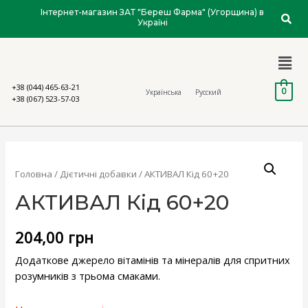
Інтернет-магазин ЗАТ "Береш Фарма" (Угорщина) в
Україні
+38 (044) 465-63-21
0
Українська
Русский
+38 (067) 523-57-03
Головна
/
Дієтичні добавки
/ АКТИВАЛ Кід 60+20
АКТИВАЛ Кід 60+20
204,00
грн
Додаткове джерело вітамінів та мінералів для спритних
розумників з трьома смаками.